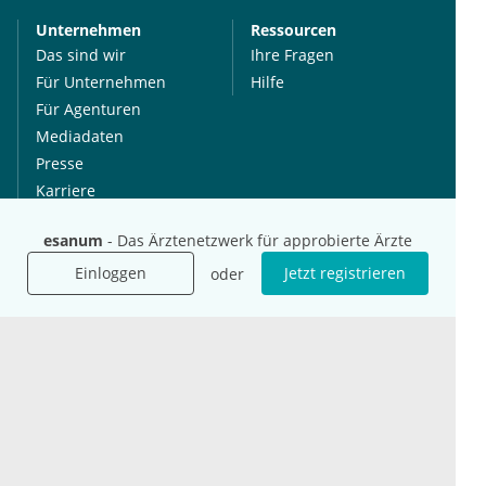
Unternehmen
Ressourcen
Das sind wir
Ihre Fragen
Für Unternehmen
Hilfe
Für Agenturen
Mediadaten
Presse
Karriere
Jobs
esanum
- Das Ärztenetzwerk für approbierte Ärzte
Einloggen
Jetzt registrieren
oder
International
Social Media
esanum.it
Youtube
esanum.com
Twitter
esanum.fr
LinkedIn
Facebook
Podcasts
Instagram
Kontakt
Datenschutz
AGB
Impressum