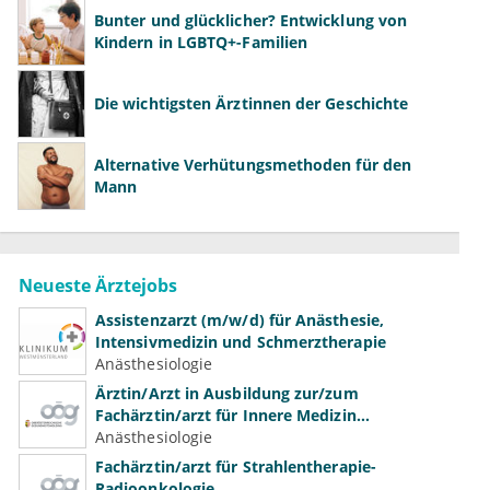
Bunter und glücklicher? Entwicklung von
Kindern in LGBTQ+-Familien
Die wichtigsten Ärztinnen der Geschichte
Alternative Verhütungsmethoden für den
Mann
Neueste Ärztejobs
Assistenzarzt (m/w/d) für Anästhesie,
Intensivmedizin und Schmerztherapie
Anästhesiologie
Ärztin/Arzt in Ausbildung zur/zum
Fachärztin/arzt für Innere Medizin
(Kardiologie, Nephrologie, Intensivmedizin)
Anästhesiologie
Fachärztin/arzt für Strahlentherapie-
Radioonkologie