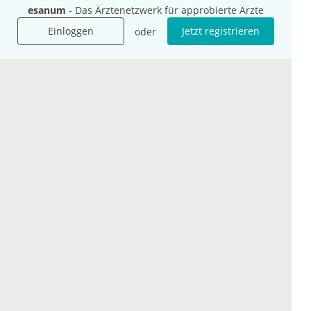
esanum
- Das Ärztenetzwerk für approbierte Ärzte
International
Social Media
Einloggen
Jetzt registrieren
oder
esanum.it
Youtube
esanum.com
Twitter
esanum.fr
LinkedIn
Facebook
Podcasts
Instagram
Kontakt
Datenschutz
AGB
Impressum
Cookie-Einstellung
© 2026 esanum GmbH