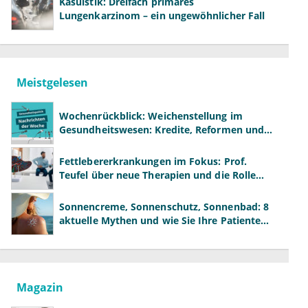
Kasuistik: Dreifach primäres
Lungenkarzinom – ein ungewöhnlicher Fall
Meistgelesen
Wochenrückblick: Weichenstellung im
Gesundheitswesen: Kredite, Reformen und
neue Modelle
Fettlebererkrankungen im Fokus: Prof.
Teufel über neue Therapien und die Rolle
der Fachärzte
Sonnencreme, Sonnenschutz, Sonnenbad: 8
aktuelle Mythen und wie Sie Ihre Patienten
richtig aufklären können
Magazin