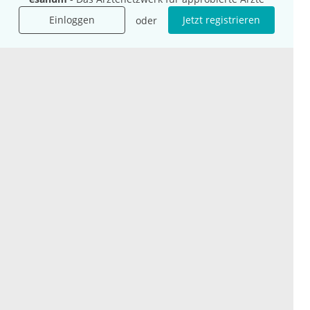
Presse
Einloggen
Jetzt registrieren
oder
Karriere
Jobs
International
Social Media
esanum.it
Youtube
esanum.com
Twitter
esanum.fr
LinkedIn
Facebook
Podcasts
Instagram
Kontakt
Datenschutz
AGB
Impressum
Cookie-Einstellung
© 2026 esanum GmbH