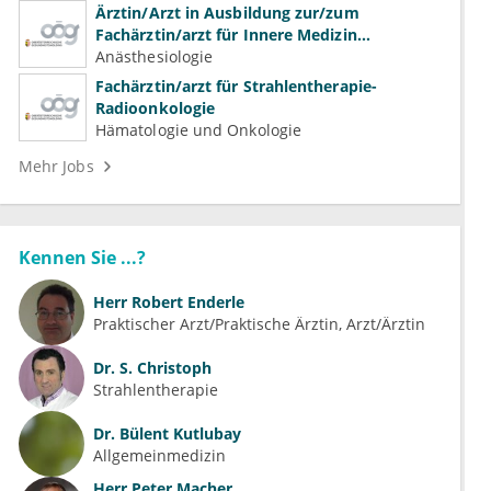
Ärztin/Arzt in Ausbildung zur/zum
Fachärztin/arzt für Innere Medizin
(Kardiologie, Nephrologie, Intensivmedizin)
Anästhesiologie
Fachärztin/arzt für Strahlentherapie-
Radioonkologie
Hämatologie und Onkologie
Mehr Jobs
Kennen Sie ...?
Herr
Robert Enderle
Praktischer Arzt/Praktische Ärztin, Arzt/Ärztin
Dr.
S. Christoph
Strahlentherapie
Dr.
Bülent Kutlubay
Allgemeinmedizin
Herr
Peter Macher