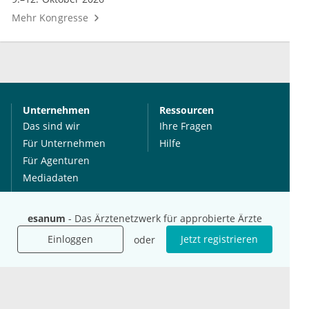
Mehr Kongresse
Unternehmen
Ressourcen
Das sind wir
Ihre Fragen
Für Unternehmen
Hilfe
Für Agenturen
Mediadaten
Presse
Karriere
esanum
- Das Ärztenetzwerk für approbierte Ärzte
Jobs
Einloggen
Jetzt registrieren
oder
International
Social Media
esanum.it
Youtube
esanum.com
Twitter