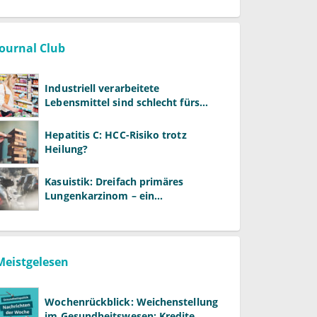
Warken
Journal Club
Industriell verarbeitete
Lebensmittel sind schlecht fürs
Gehirn
Hepatitis C: HCC-Risiko trotz
Heilung?
Kasuistik: Dreifach primäres
Lungenkarzinom – ein
ungewöhnlicher Fall
Meistgelesen
Wochenrückblick: Weichenstellung
im Gesundheitswesen: Kredite,