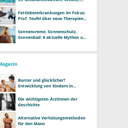
Reformen und neue Modelle
Fettlebererkrankungen im Fokus:
Prof. Teufel über neue Therapien
und die Rolle der Fachärzte
Sonnencreme, Sonnenschutz,
Sonnenbad: 8 aktuelle Mythen und
wie Sie Ihre Patienten richtig
aufklären können
Magazin
Bunter und glücklicher?
Entwicklung von Kindern in
LGBTQ+-Familien
Die wichtigsten Ärztinnen der
Geschichte
Alternative Verhütungsmethoden
für den Mann