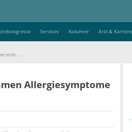
ztekongresse
Services
Kolumne
Arzt & Karrier
Viele Menschen nehmen Allergiesymptome nicht ernst
hmen Allergiesymptome