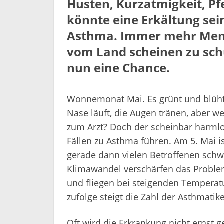
Husten, Kurzatmigkeit, Pfe
könnte eine Erkältung sei
Asthma. Immer mehr Mens
vom Land scheinen zu sch
nun eine Chance.
Wonnemonat Mai. Es grünt und blüht 
Nase läuft, die Augen tränen, aber 
zum Arzt? Doch der scheinbar harml
Fällen zu Asthma führen. Am 5. Mai i
gerade dann vielen Betroffenen sch
Klimawandel verschärfen das Proble
und fliegen bei steigenden Temperat
zufolge steigt die Zahl der Asthmatike
Oft wird die Erkrankung nicht erns