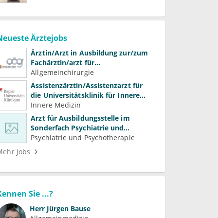
Neueste Ärztejobs
Ärztin/Arzt in Ausbildung zur/zum
Fachärztin/arzt für
Allgemeinchirurgie und
Allgemeinchirurgie
Gefäßchirurgie
Assistenzärztin/Assistenzarzt für
die Universitätsklinik für Innere
Medizin
Innere Medizin
Arzt für Ausbildungsstelle im
Sonderfach Psychiatrie und
Psychotherapeutische Medizin
Psychiatrie und Psychotherapie
(m/w/d)
Mehr Jobs
Kennen Sie ...?
Herr
Jürgen Bause