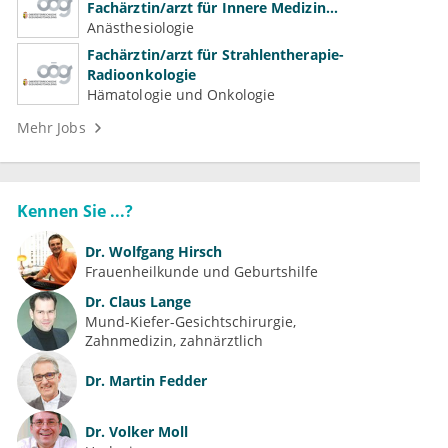
Fachärztin/arzt für Innere Medizin
(Kardiologie, Nephrologie, Intensivmedizin)
Anästhesiologie
Fachärztin/arzt für Strahlentherapie-
Radioonkologie
Hämatologie und Onkologie
Mehr Jobs
Kennen Sie ...?
Dr.
Wolfgang Hirsch
Frauenheilkunde und Geburtshilfe
Dr.
Claus Lange
Mund-Kiefer-Gesichtschirurgie
Zahnmedizin, zahnärztlich
Dr.
Martin Fedder
Dr.
Volker Moll