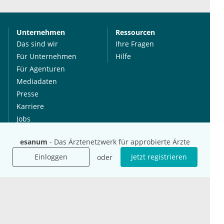
Unternehmen
Ressourcen
Das sind wir
Ihre Fragen
Für Unternehmen
Hilfe
Für Agenturen
Mediadaten
Presse
Karriere
Jobs
esanum
- Das Ärztenetzwerk für approbierte Ärzte
International
Social Media
Einloggen
Jetzt registrieren
oder
esanum.it
Youtube
esanum.com
Twitter
esanum.fr
LinkedIn
Facebook
Podcasts
Instagram