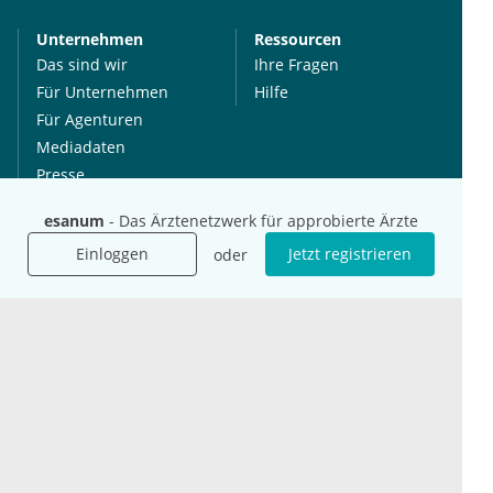
Unternehmen
Ressourcen
Das sind wir
Ihre Fragen
Für Unternehmen
Hilfe
Für Agenturen
Mediadaten
Presse
Karriere
esanum
- Das Ärztenetzwerk für approbierte Ärzte
Jobs
Einloggen
Jetzt registrieren
oder
International
Social Media
esanum.it
Youtube
esanum.com
Twitter
esanum.fr
LinkedIn
Facebook
Podcasts
Instagram
Kontakt
Datenschutz
AGB
Impressum