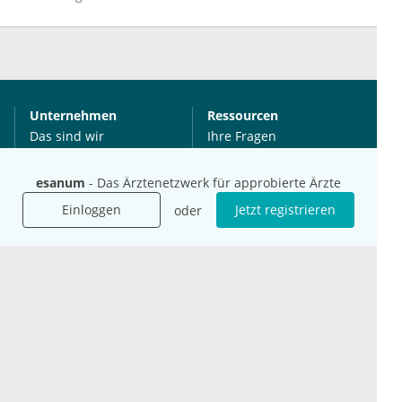
Unternehmen
Ressourcen
Das sind wir
Ihre Fragen
Für Unternehmen
Hilfe
Für Agenturen
esanum
- Das Ärztenetzwerk für approbierte Ärzte
Mediadaten
Einloggen
Jetzt registrieren
oder
Presse
Karriere
Jobs
International
Social Media
esanum.it
Youtube
esanum.com
Twitter
esanum.fr
LinkedIn