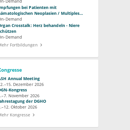
On-Demand
Impfungen bei Patienten mit
hämatologischen Neoplasien / Multiples
Myelom
On-Demand
Organ Crosstalk: Herz behandeln - Niere
schützen
On-Demand
Mehr Fortbildungen
Kongresse
ASH Annual Meeting
12.–15. Dezember 2026
DGN-Kongress
4.–7. November 2026
Jahrestagung der DGHO
9.–12. Oktober 2026
Mehr Kongresse