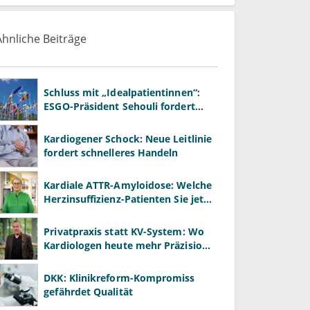
Ähnliche Beiträge
Schluss mit „Idealpatientinnen“:
ESGO-Präsident Sehouli fordert
realistischere Studien
Kardiogener Schock: Neue Leitlinie
fordert schnelleres Handeln
Kardiale ATTR-Amyloidose: Welche
Herzinsuffizienz-Patienten Sie jetzt
gezielt screenen sollten
Privatpraxis statt KV-System: Wo
Kardiologen heute mehr Präzision
gewinnen – und wo neue Risiken
entstehen
DKK: Klinikreform-Kompromiss
gefährdet Qualität