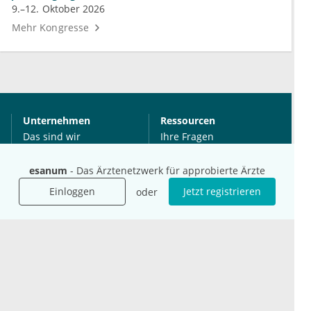
9.–12. Oktober 2026
Mehr Kongresse
Unternehmen
Ressourcen
Das sind wir
Ihre Fragen
Für Unternehmen
Hilfe
esanum
- Das Ärztenetzwerk für approbierte Ärzte
Für Agenturen
Mediadaten
Einloggen
Jetzt registrieren
oder
Presse
Karriere
Jobs
International
Social Media
esanum.it
Youtube