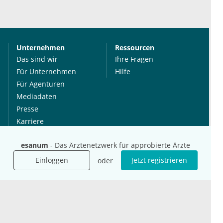
Unternehmen
Ressourcen
Das sind wir
Ihre Fragen
Für Unternehmen
Hilfe
Für Agenturen
Mediadaten
Presse
Karriere
Jobs
esanum
- Das Ärztenetzwerk für approbierte Ärzte
Einloggen
Jetzt registrieren
oder
International
Social Media
esanum.it
Youtube
esanum.com
Twitter
esanum.fr
LinkedIn
Facebook
Podcasts