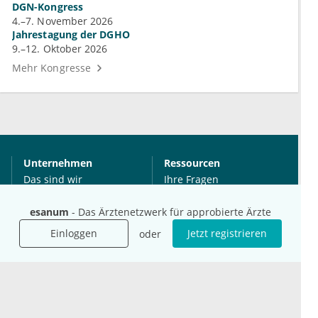
DGN-Kongress
4.–7. November 2026
Jahrestagung der DGHO
9.–12. Oktober 2026
Mehr Kongresse
Unternehmen
Ressourcen
Das sind wir
Ihre Fragen
Für Unternehmen
Hilfe
esanum
- Das Ärztenetzwerk für approbierte Ärzte
Für Agenturen
Mediadaten
Einloggen
Jetzt registrieren
oder
Presse
Karriere
Jobs