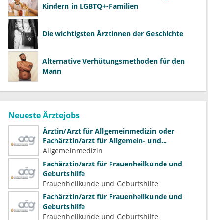
Kindern in LGBTQ+-Familien
Die wichtigsten Ärztinnen der Geschichte
Alternative Verhütungsmethoden für den
Mann
Neueste Ärztejobs
Ärztin/Arzt für Allgemeinmedizin oder
Fachärztin/arzt für Allgemein- und
Familienmedizin für Psychiatrie und
Allgemeinmedizin
Psychotherapeutische Medizin
Fachärztin/arzt für Frauenheilkunde und
Geburtshilfe
Frauenheilkunde und Geburtshilfe
Fachärztin/arzt für Frauenheilkunde und
Geburtshilfe
Frauenheilkunde und Geburtshilfe