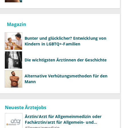
richtig aufklären können
Magazin
Bunter und glücklicher? Entwicklung von
Kindern in LGBTQ+-Familien
Die wichtigsten Ärztinnen der Geschichte
Alternative Verhütungsmethoden für den
Mann
Neueste Ärztejobs
Ärztin/Arzt für Allgemeinmedizin oder
Fachärztin/arzt für Allgemein- und
Familienmedizin für Psychiatrie und
Allgemeinmedizin