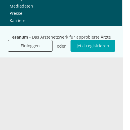
Mediadaten
Presse
Karriere
Jobs
esanum
- Das Ärztenetzwerk für approbierte Ärzte
International
Social Media
Einloggen
Jetzt registrieren
oder
esanum.it
Youtube
esanum.com
Twitter
esanum.fr
LinkedIn
Facebook
Podcasts
Instagram
Kontakt
Datenschutz
AGB
Impressum
Cookie-Einstellung
© 2026 esanum GmbH