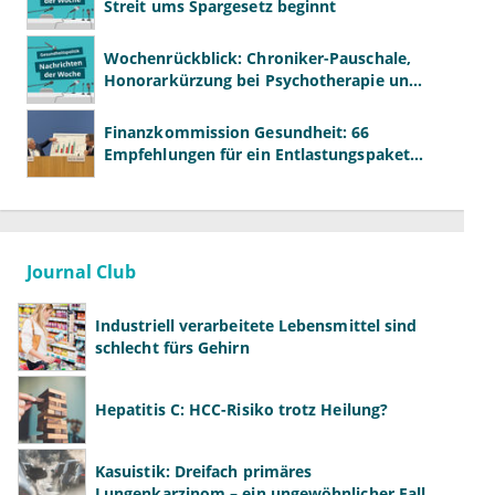
Streit ums Spargesetz beginnt
Wochenrückblick: Chroniker-Pauschale,
Honorarkürzung bei Psychotherapie und
GKV-Finanzen
Finanzkommission Gesundheit: 66
Empfehlungen für ein Entlastungspaket
von 64 Milliarden Euro
Journal Club
Industriell verarbeitete Lebensmittel sind
schlecht fürs Gehirn
Hepatitis C: HCC-Risiko trotz Heilung?
Kasuistik: Dreifach primäres
Lungenkarzinom – ein ungewöhnlicher Fall