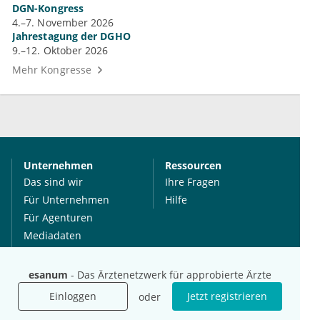
DGN-Kongress
4.–7. November 2026
Jahrestagung der DGHO
9.–12. Oktober 2026
Mehr Kongresse
Unternehmen
Ressourcen
Das sind wir
Ihre Fragen
Für Unternehmen
Hilfe
Für Agenturen
Mediadaten
Presse
Karriere
esanum
- Das Ärztenetzwerk für approbierte Ärzte
Jobs
Einloggen
Jetzt registrieren
oder