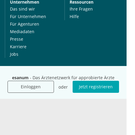
Unternehmen
Ressourcen
Das sind wir
Ihre Fragen
Für Unternehmen
Hilfe
Für Agenturen
Mediadaten
Presse
Karriere
Jobs
International
Social Media
esanum.it
Youtube
esanum
- Das Ärztenetzwerk für approbierte Ärzte
esanum.com
Twitter
Einloggen
Jetzt registrieren
oder
esanum.fr
LinkedIn
Facebook
Podcasts
Instagram
Kontakt
Datenschutz
AGB
Impressum
Cookie-Einstellung