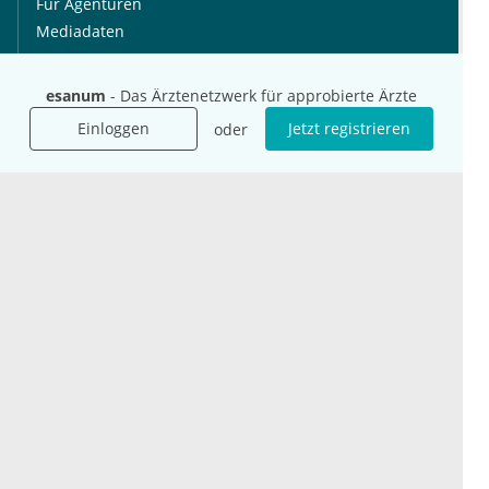
Für Agenturen
Mediadaten
Presse
Karriere
esanum
- Das Ärztenetzwerk für approbierte Ärzte
Jobs
Einloggen
Jetzt registrieren
oder
International
Social Media
esanum.it
Youtube
esanum.com
Twitter
esanum.fr
LinkedIn
Facebook
Podcasts
Instagram
Kontakt
Datenschutz
AGB
Impressum
Cookie-Einstellung
© 2026 esanum GmbH