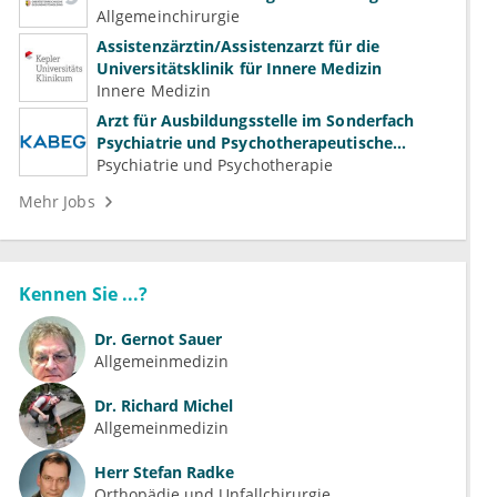
Gefäßchirurgie
Allgemeinchirurgie
Assistenzärztin/Assistenzarzt für die
Universitätsklinik für Innere Medizin
Innere Medizin
Arzt für Ausbildungsstelle im Sonderfach
Psychiatrie und Psychotherapeutische
Medizin (m/w/d)
Psychiatrie und Psychotherapie
Mehr Jobs
Kennen Sie ...?
Dr.
Gernot Sauer
Allgemeinmedizin
Dr.
Richard Michel
Allgemeinmedizin
Herr
Stefan Radke
Orthopädie und Unfallchirurgie