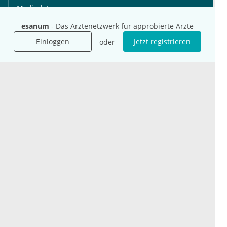
Mediadaten
Presse
esanum
- Das Ärztenetzwerk für approbierte Ärzte
Karriere
Einloggen
Jetzt registrieren
oder
Jobs
International
Social Media
esanum.it
Youtube
esanum.com
Twitter
esanum.fr
LinkedIn
Facebook
Podcasts
Instagram
Kontakt
Datenschutz
AGB
Impressum
Cookie-Einstellung
© 2026 esanum GmbH