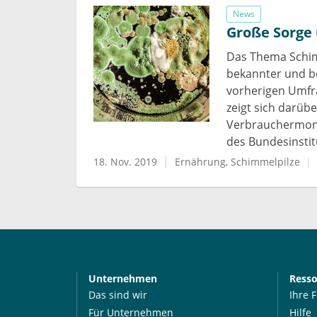
News
Große Sorge 
Das Thema Schimm
bekannter und be
vorherigen Umfra
zeigt sich darübe
Verbrauchermoni
des Bundesinstit
18. Nov. 2019
Ernährung
Schimmelpilze
Unternehmen
Ress
Das sind wir
Ihre 
Für Unternehmen
Hilfe