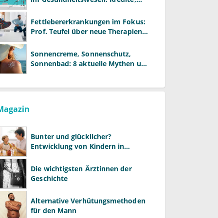
Reformen und neue Modelle
Fettlebererkrankungen im Fokus:
Prof. Teufel über neue Therapien
und die Rolle der Fachärzte
Sonnencreme, Sonnenschutz,
Sonnenbad: 8 aktuelle Mythen und
wie Sie Ihre Patienten richtig
aufklären können
Magazin
Bunter und glücklicher?
Entwicklung von Kindern in
LGBTQ+-Familien
Die wichtigsten Ärztinnen der
Geschichte
Alternative Verhütungsmethoden
für den Mann