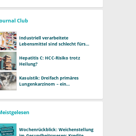
Journal Club
Industriell verarbeitete
Lebensmittel sind schlecht fürs
Gehirn
Hepatitis C: HCC-Risiko trotz
Heilung?
Kasuistik: Dreifach primäres
Lungenkarzinom – ein
ungewöhnlicher Fall
Meistgelesen
Wochenrückblick: Weichenstellung
im Gesundheitswesen: Kredite,