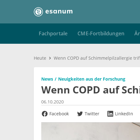
Fachportale
CME-Fortbildungen
Är
Heute
Wenn COPD auf Schimmelpilzallergie trif
News
Neuigkeiten aus der Forschung
Wenn COPD auf Schim
06.10.2020
Facebook
Twitter
LinkedIn