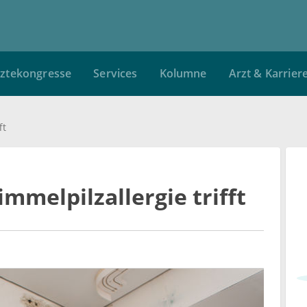
ztekongresse
Services
Kolumne
Arzt & Karrier
ft
melpilzallergie trifft