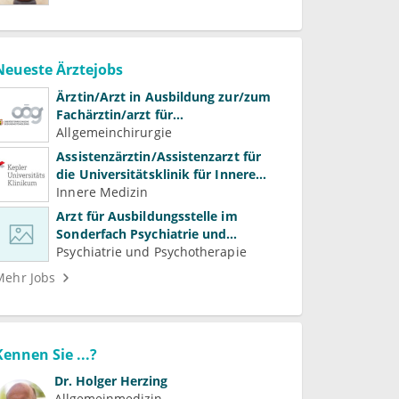
Neueste Ärztejobs
Ärztin/Arzt in Ausbildung zur/zum
Fachärztin/arzt für
Allgemeinchirurgie und
Allgemeinchirurgie
Gefäßchirurgie
Assistenzärztin/Assistenzarzt für
die Universitätsklinik für Innere
Medizin
Innere Medizin
Arzt für Ausbildungsstelle im
Sonderfach Psychiatrie und
Psychotherapeutische Medizin
Psychiatrie und Psychotherapie
(m/w/d)
Mehr Jobs
Kennen Sie ...?
Dr.
Holger Herzing
Allgemeinmedizin