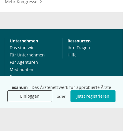
Mehr Kongresse
Unternehmen
Ressourcen
Das sind wir
Ihre Fragen
Für Unternehmen
Hilfe
Für Agenturen
Mediadaten
Presse
Karriere
esanum
- Das Ärztenetzwerk für approbierte Ärzte
Jobs
Einloggen
Jetzt registrieren
oder
International
Social Media
esanum.it
Youtube
esanum.com
Twitter
esanum.fr
LinkedIn