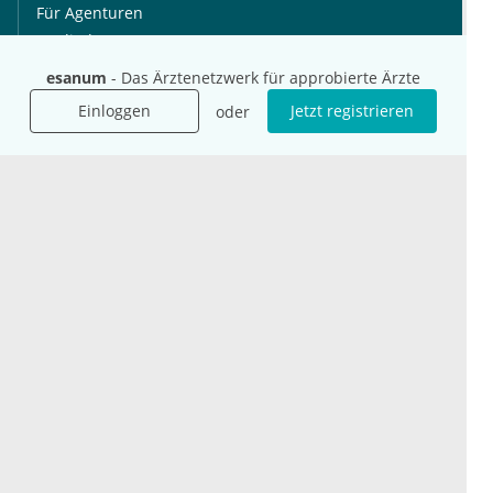
Für Agenturen
Mediadaten
Presse
esanum
- Das Ärztenetzwerk für approbierte Ärzte
Karriere
Einloggen
Jetzt registrieren
oder
Jobs
International
Social Media
esanum.it
Youtube
esanum.com
Twitter
esanum.fr
LinkedIn
Facebook
Podcasts
Instagram
Kontakt
Datenschutz
AGB
Impressum
Cookie-Einstellung
© 2026 esanum GmbH