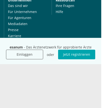
Unternehmen
Ressourcen
Das sind wir
Ihre Fragen
Für Unternehmen
Hilfe
Für Agenturen
Mediadaten
Presse
Karriere
Jobs
esanum
- Das Ärztenetzwerk für approbierte Ärzte
Einloggen
Jetzt registrieren
oder
International
Social Media
esanum.it
Youtube
esanum.com
Twitter
esanum.fr
LinkedIn
Facebook
Podcasts
Instagram
Kontakt
Datenschutz
AGB
Impressum
Cookie-Einstellung