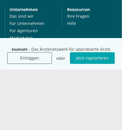
Unternehmen
Ressourcen
Das sind wir
Ihre Fragen
Für Unternehmen
Hilfe
Für Agenturen
Mediadaten
Presse
esanum
- Das Ärztenetzwerk für approbierte Ärzte
Karriere
Einloggen
Jetzt registrieren
oder
Jobs
International
Social Media
esanum.it
Youtube
esanum.com
Twitter
esanum.fr
LinkedIn
Facebook
Podcasts
Instagram
Kontakt
Datenschutz
AGB
Impressum