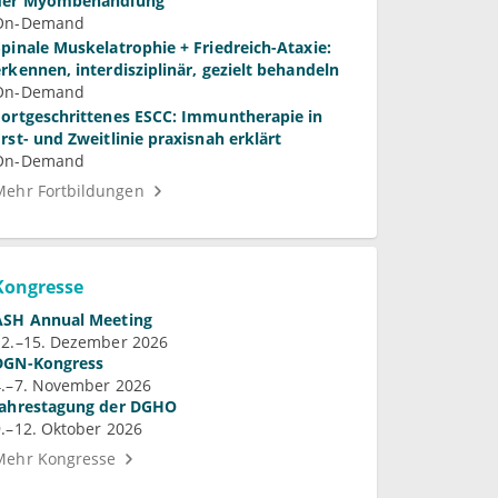
der Myombehandlung
On-Demand
Spinale Muskelatrophie + Friedreich-Ataxie:
erkennen, interdisziplinär, gezielt behandeln
On-Demand
Fortgeschrittenes ESCC: Immuntherapie in
Erst- und Zweitlinie praxisnah erklärt
On-Demand
Mehr Fortbildungen
Kongresse
ASH Annual Meeting
12.–15. Dezember 2026
DGN-Kongress
4.–7. November 2026
Jahrestagung der DGHO
9.–12. Oktober 2026
Mehr Kongresse