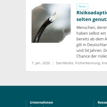
News
Risikoadapt
selten genut
Menschen, deren
haben selbst ein
bereits ab dem A
gilt in Deutschl
und 54 Jahren. D
Chance der risi
7. Jan. 2020
Darmkrebs
Früherkennung
Kre
Unternehmen
Ress