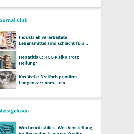
Journal Club
Industriell verarbeitete
Lebensmittel sind schlecht fürs
Gehirn
Hepatitis C: HCC-Risiko trotz
Heilung?
Kasuistik: Dreifach primäres
Lungenkarzinom – ein
ungewöhnlicher Fall
Meistgelesen
Wochenrückblick: Weichenstellung
im Gesundheitswesen: Kredite,