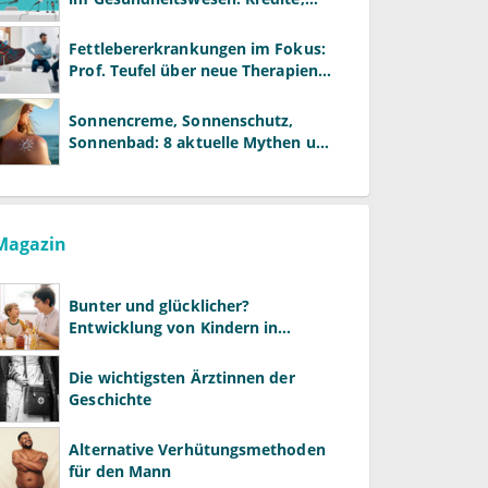
Reformen und neue Modelle
Fettlebererkrankungen im Fokus:
Prof. Teufel über neue Therapien
und die Rolle der Fachärzte
Sonnencreme, Sonnenschutz,
Sonnenbad: 8 aktuelle Mythen und
wie Sie Ihre Patienten richtig
aufklären können
Magazin
Bunter und glücklicher?
Entwicklung von Kindern in
LGBTQ+-Familien
Die wichtigsten Ärztinnen der
Geschichte
Alternative Verhütungsmethoden
für den Mann