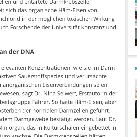
llen und entartete Darmkrebszellen
weit sich das organische Häm-Eisen von
chlorid in der möglichen toxischen Wirkung
auch Forschende der Universität Konstanz und
 an der DNA
 relevanten Konzentrationen, wie sie im Darm
aktiven Sauerstoffspezies und verursachte
n anorganischen Eisenverbindungen seien
ewesen, sagt Dr. Nina Seiwert, Erstautorin der
beitsgruppe Fahrer. So hätte Häm-Eisen, aber
bsterben der normalen Darmzellen geführt.
ndem Darmgewebe bestätigt werden. Laut Dr.
iniorgan, das in Kulturschalen eingebettet in
dium wachse. Die Darmkrebszellen hätten