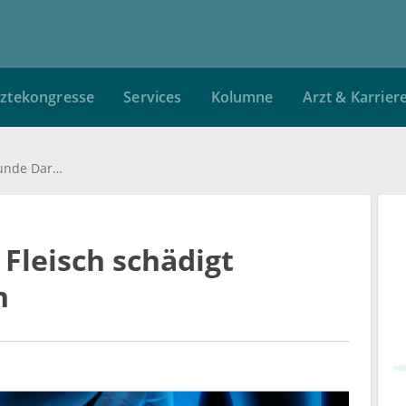
ztekongresse
Services
Kolumne
Arzt & Karrier
Häm-Eisen in rotem Fleisch schädigt gesunde Darmzellen
Fleisch schädigt
n