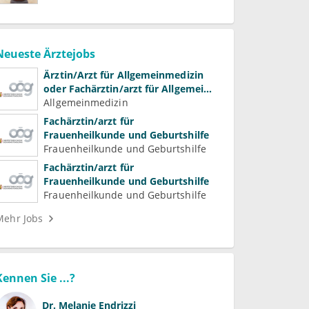
Neueste Ärztejobs
Ärztin/Arzt für Allgemeinmedizin
oder Fachärztin/arzt für Allgemein-
und Familienmedizin für
Allgemeinmedizin
Psychiatrie und
Fachärztin/arzt für
Psychotherapeutische Medizin
Frauenheilkunde und Geburtshilfe
Frauenheilkunde und Geburtshilfe
Fachärztin/arzt für
Frauenheilkunde und Geburtshilfe
Frauenheilkunde und Geburtshilfe
Mehr Jobs
Kennen Sie ...?
Dr.
Melanie Endrizzi