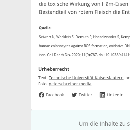
die toxische Wirkung von Häm-Eisen i
Bestandteil von rotem Fleisch die E
Quelle:
Seiwert N, Wecklein S, Demuth P, Hasselwander S, Kempe
human colonocytes against ROS formation, oxidative DNA
iron. Cell Death Dis. 2020; 11(9):787. doi: 10.1038/s4
Urheberrecht
Text:
Technische Universität Kaiserslautern
a
Foto:
peterschreiber.media
Facebook
Twitter
LinkedIn
Um die Inhalte zu s