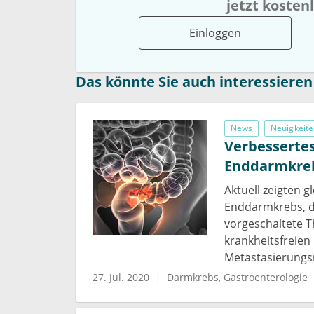
jetzt kosten
Einloggen
Das könnte Sie auch interessieren
News
Neuigkeite
Verbessertes
Enddarmkreb
Aktuell zeigten 
Enddarmkrebs, da
vorgeschaltete T
krankheitsfreien
Metastasierungsr
27. Jul. 2020
Darmkrebs
Gastroenterologie