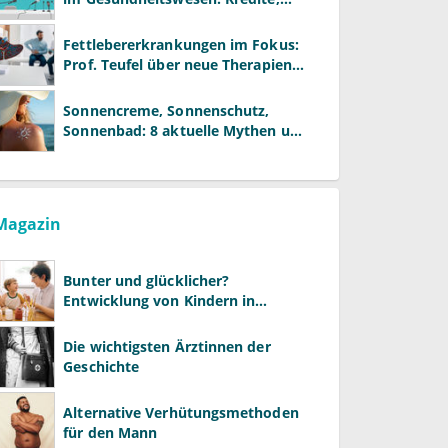
Reformen und neue Modelle
Fettlebererkrankungen im Fokus:
Prof. Teufel über neue Therapien
und die Rolle der Fachärzte
Sonnencreme, Sonnenschutz,
Sonnenbad: 8 aktuelle Mythen und
wie Sie Ihre Patienten richtig
aufklären können
Magazin
Bunter und glücklicher?
Entwicklung von Kindern in
LGBTQ+-Familien
Die wichtigsten Ärztinnen der
Geschichte
Alternative Verhütungsmethoden
für den Mann