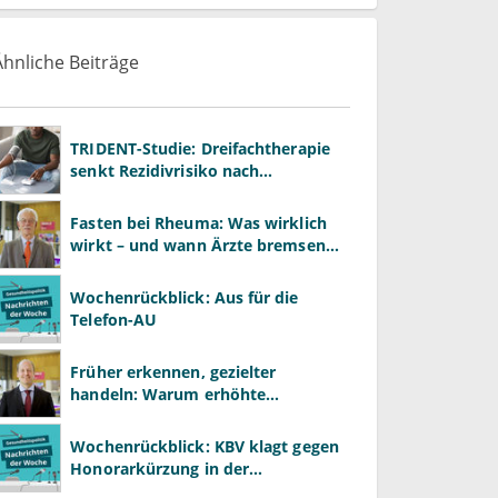
Ähnliche Beiträge
TRIDENT-Studie: Dreifachtherapie
senkt Rezidivrisiko nach
Hirnblutung
Fasten bei Rheuma: Was wirklich
wirkt – und wann Ärzte bremsen
müssen
Wochenrückblick: Aus für die
Telefon-AU
Früher erkennen, gezielter
handeln: Warum erhöhte
Leberwerte heute mehr verlangen
als ALT und AST
Wochenrückblick: KBV klagt gegen
Honorarkürzung in der
Psychotherapie