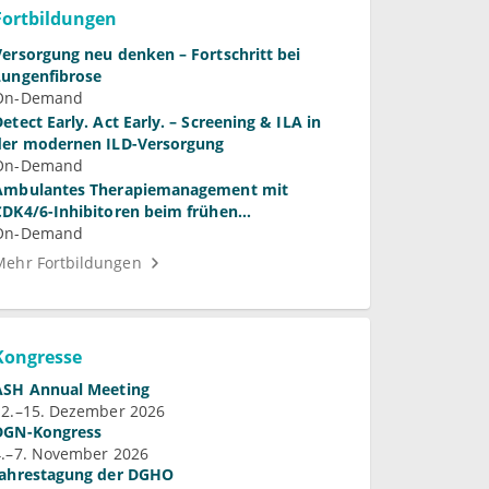
Fortbildungen
Versorgung neu denken – Fortschritt bei
Lungenfibrose
On-Demand
Detect Early. Act Early. – Screening & ILA in
der modernen ILD-Versorgung
On-Demand
Ambulantes Therapiemanagement mit
CDK4/6-Inhibitoren beim frühen
Mammakarzinom
On-Demand
Mehr Fortbildungen
Kongresse
ASH Annual Meeting
12.–15. Dezember 2026
DGN-Kongress
4.–7. November 2026
Jahrestagung der DGHO