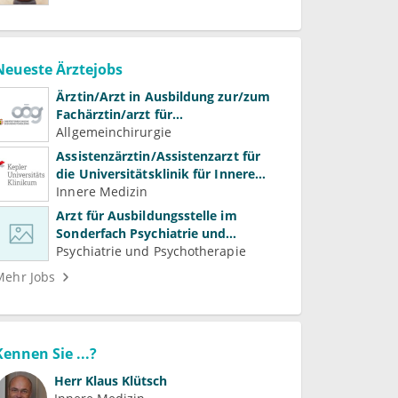
Neueste Ärztejobs
Ärztin/Arzt in Ausbildung zur/zum
Fachärztin/arzt für
Allgemeinchirurgie und
Allgemeinchirurgie
Gefäßchirurgie
Assistenzärztin/Assistenzarzt für
die Universitätsklinik für Innere
Medizin
Innere Medizin
Arzt für Ausbildungsstelle im
Sonderfach Psychiatrie und
Psychotherapeutische Medizin
Psychiatrie und Psychotherapie
(m/w/d)
Mehr Jobs
Kennen Sie ...?
Herr
Klaus Klütsch