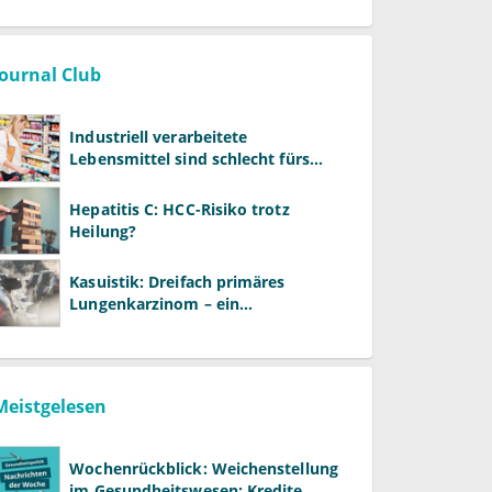
Journal Club
Industriell verarbeitete
Lebensmittel sind schlecht fürs
Gehirn
Hepatitis C: HCC-Risiko trotz
Heilung?
Kasuistik: Dreifach primäres
Lungenkarzinom – ein
ungewöhnlicher Fall
Meistgelesen
Wochenrückblick: Weichenstellung
im Gesundheitswesen: Kredite,