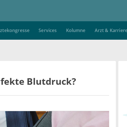
ztekongresse
Services
Kolumne
Arzt & Karrier
rfekte Blutdruck?