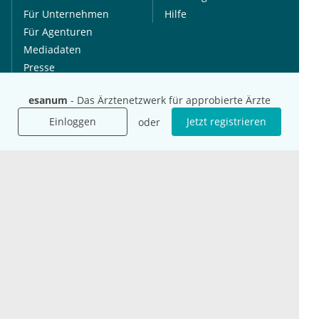
Für Unternehmen
Hilfe
Für Agenturen
Mediadaten
Presse
Karriere
esanum
- Das Ärztenetzwerk für approbierte Ärzte
Jobs
Einloggen
Jetzt registrieren
oder
International
Social Media
esanum.it
Youtube
esanum.com
Twitter
esanum.fr
LinkedIn
Facebook
Podcasts
Instagram
Kontakt
Datenschutz
AGB
Impressum
Cookie-Einstellung