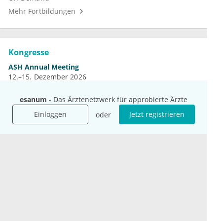
Mehr Fortbildungen
Kongresse
ASH Annual Meeting
12.–15. Dezember 2026
DGN-Kongress
4.–7. November 2026
esanum
- Das Ärztenetzwerk für approbierte Ärzte
Jahrestagung der DGHO
Einloggen
Jetzt registrieren
oder
9.–12. Oktober 2026
Mehr Kongresse
Unternehmen
Ressourcen
Das sind wir
Ihre Fragen
Für Unternehmen
Hilfe