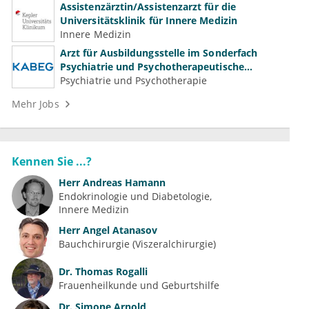
Assistenzärztin/Assistenzarzt für die
Universitätsklinik für Innere Medizin
Innere Medizin
Arzt für Ausbildungsstelle im Sonderfach
Psychiatrie und Psychotherapeutische
Medizin (m/w/d)
Psychiatrie und Psychotherapie
Mehr Jobs
Kennen Sie ...?
Herr
Andreas Hamann
Endokrinologie und Diabetologie
Innere Medizin
Herr
Angel Atanasov
Bauchchirurgie (Viszeralchirurgie)
Dr.
Thomas Rogalli
Frauenheilkunde und Geburtshilfe
Dr.
Simone Arnold