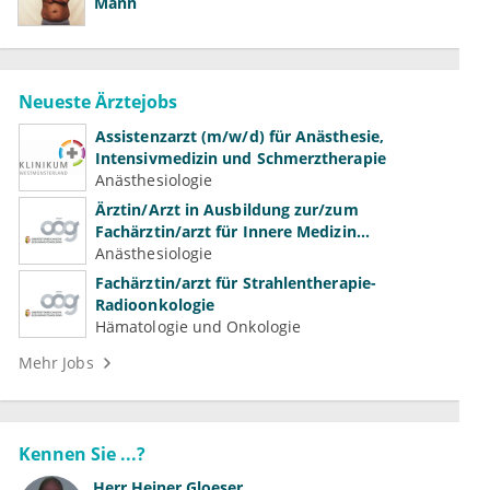
Mann
Neueste Ärztejobs
Assistenzarzt (m/w/d) für Anästhesie,
Intensivmedizin und Schmerztherapie
Anästhesiologie
Ärztin/Arzt in Ausbildung zur/zum
Fachärztin/arzt für Innere Medizin
(Kardiologie, Nephrologie, Intensivmedizin)
Anästhesiologie
Fachärztin/arzt für Strahlentherapie-
Radioonkologie
Hämatologie und Onkologie
Mehr Jobs
Kennen Sie ...?
Herr
Heiner Gloeser