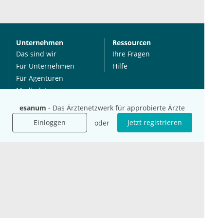
Unternehmen
Ressourcen
Das sind wir
Ihre Fragen
Für Unternehmen
Hilfe
Für Agenturen
Mediadaten
Presse
esanum
- Das Ärztenetzwerk für approbierte Ärzte
Karriere
Einloggen
Jetzt registrieren
oder
Jobs
International
Social Media
esanum.it
Youtube
esanum.com
Twitter
esanum.fr
LinkedIn
Facebook
Podcasts