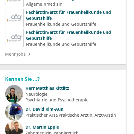
Familienmedizin für Psychiatrie und
Allgemeinmedizin
Psychotherapeutische Medizin
Fachärztin/arzt für Frauenheilkunde und
Geburtshilfe
Frauenheilkunde und Geburtshilfe
Fachärztin/arzt für Frauenheilkunde und
Geburtshilfe
Frauenheilkunde und Geburtshilfe
Mehr Jobs
Kennen Sie ...?
Herr
Matthias Kittlitz
Neurologie
Psychiatrie und Psychotherapie
Dr.
David Kim-Aun
Praktischer Arzt/Praktische Ärztin, Arzt/Ärztin
Dr.
Martin Epple
Zahnmedizin, zahnärztlich