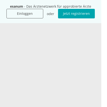
Mediadaten
esanum
- Das Ärztenetzwerk für approbierte Ärzte
Presse
Einloggen
Jetzt registrieren
oder
Karriere
Jobs
International
Social Media
esanum.it
Youtube
esanum.com
Twitter
esanum.fr
LinkedIn
Facebook
Podcasts
Instagram
Kontakt
Datenschutz
AGB
Impressum
Cookie-Einstellung
© 2026 esanum GmbH