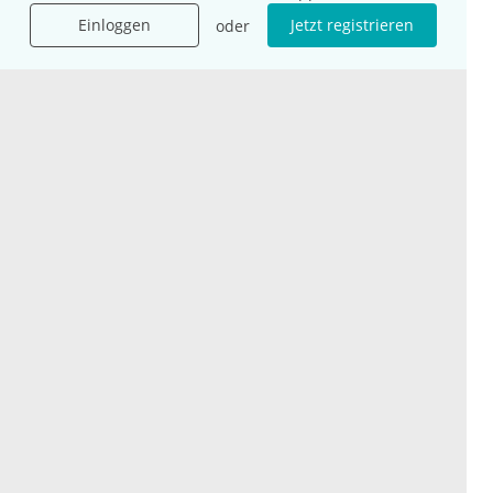
Mehr Kongresse
Einloggen
Jetzt registrieren
oder
Unternehmen
Ressourcen
Das sind wir
Ihre Fragen
Für Unternehmen
Hilfe
Für Agenturen
Mediadaten
Presse
Karriere
Jobs
International
Social Media
esanum.it
Youtube
esanum.com
Twitter
esanum.fr
LinkedIn