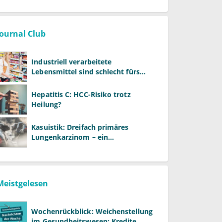
Journal Club
Industriell verarbeitete
Lebensmittel sind schlecht fürs
Gehirn
Hepatitis C: HCC-Risiko trotz
Heilung?
Kasuistik: Dreifach primäres
Lungenkarzinom – ein
ungewöhnlicher Fall
Meistgelesen
Wochenrückblick: Weichenstellung
im Gesundheitswesen: Kredite,