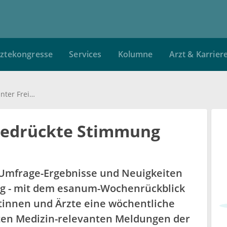
ztekongresse
Services
Kolumne
Arzt & Karrier
Wochenrückblick: Gedrückte Stimmung unter Freiberuflern
Gedrückte Stimmung
, Umfrage-Ergebnisse und Neuigkeiten
ng - mit dem esanum-Wochenrückblick
tinnen und Ärzte eine wöchentliche
en Medizin-relevanten Meldungen der