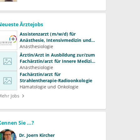
Neueste Ärztejobs
Assistenzarzt (m/w/d) für
Anästhesie, Intensivmedizin und
Schmerztherapie
Anästhesiologie
Ärztin/Arzt in Ausbildung zur/zum
Fachärztin/arzt für Innere Medizin
(Kardiologie, Nephrologie,
Anästhesiologie
Intensivmedizin)
Fachärztin/arzt für
Strahlentherapie-Radioonkologie
Hämatologie und Onkologie
Mehr Jobs
Kennen Sie ...?
Dr.
Joern Kircher