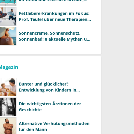
Reformen und neue Modelle
Fettlebererkrankungen im Fokus:
Prof. Teufel über neue Therapien
und die Rolle der Fachärzte
Sonnencreme, Sonnenschutz,
Sonnenbad: 8 aktuelle Mythen und
wie Sie Ihre Patienten richtig
aufklären können
Magazin
Bunter und glücklicher?
Entwicklung von Kindern in
LGBTQ+-Familien
Die wichtigsten Ärztinnen der
Geschichte
Alternative Verhütungsmethoden
für den Mann