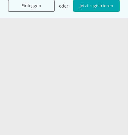
Einloggen
Jetzt registrieren
oder
Unternehmen
Ressourcen
Das sind wir
Ihre Fragen
Für Unternehmen
Hilfe
Für Agenturen
Mediadaten
Presse
Karriere
Jobs
International
Social Media
esanum.it
Youtube
esanum.com
Twitter
esanum.fr
LinkedIn