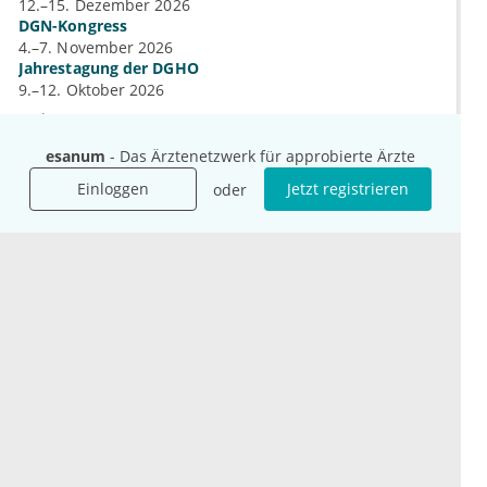
12.–15. Dezember 2026
DGN-Kongress
4.–7. November 2026
Jahrestagung der DGHO
9.–12. Oktober 2026
Mehr Kongresse
esanum
- Das Ärztenetzwerk für approbierte Ärzte
Einloggen
Jetzt registrieren
oder
Unternehmen
Ressourcen
Das sind wir
Ihre Fragen
Für Unternehmen
Hilfe
Für Agenturen
Mediadaten
Presse
Karriere
Jobs