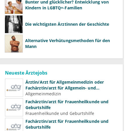
Bunter und glücklicher? Entwicklung von
Kindern in LGBTQ+-Familien
Die wichtigsten Ärztinnen der Geschichte
Alternative Verhütungsmethoden für den
Mann
Neueste Ärztejobs
Ärztin/Arzt für Allgemeinmedizin oder
Fachärztin/arzt für Allgemein- und
Familienmedizin für Psychiatrie und
Allgemeinmedizin
Psychotherapeutische Medizin
Fachärztin/arzt für Frauenheilkunde und
Geburtshilfe
Frauenheilkunde und Geburtshilfe
Fachärztin/arzt für Frauenheilkunde und
Geburtshilfe