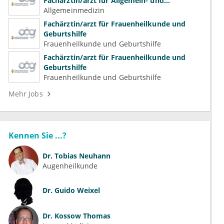
Fachärztin/arzt für Allgemein- und
Familienmedizin für Psychiatrie und
Allgemeinmedizin
Psychotherapeutische Medizin
Fachärztin/arzt für Frauenheilkunde und
Geburtshilfe
Frauenheilkunde und Geburtshilfe
Fachärztin/arzt für Frauenheilkunde und
Geburtshilfe
Frauenheilkunde und Geburtshilfe
Mehr Jobs
Kennen Sie ...?
Dr.
Tobias Neuhann
Augenheilkunde
Dr.
Guido Weixel
Dr.
Kossow Thomas