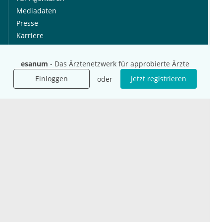
Mediadaten
Presse
Karriere
Jobs
esanum
- Das Ärztenetzwerk für approbierte Ärzte
International
Social Media
Einloggen
Jetzt registrieren
oder
esanum.it
Youtube
esanum.com
Twitter
esanum.fr
LinkedIn
Facebook
Podcasts
Instagram
Kontakt
Datenschutz
AGB
Impressum
Cookie-Einstellung
© 2026 esanum GmbH