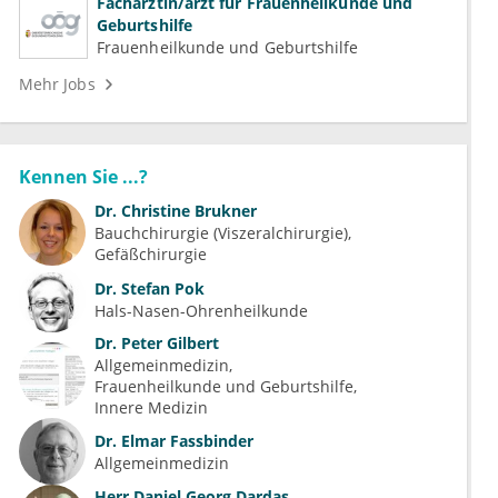
Fachärztin/arzt für Frauenheilkunde und
Geburtshilfe
Frauenheilkunde und Geburtshilfe
Mehr Jobs
Kennen Sie ...?
Dr.
Christine Brukner
Bauchchirurgie (Viszeralchirurgie)
Gefäßchirurgie
Dr.
Stefan Pok
Hals-Nasen-Ohrenheilkunde
Dr.
Peter Gilbert
Allgemeinmedizin
Frauenheilkunde und Geburtshilfe
Innere Medizin
Dr.
Elmar Fassbinder
Allgemeinmedizin
Herr
Daniel Georg Dardas