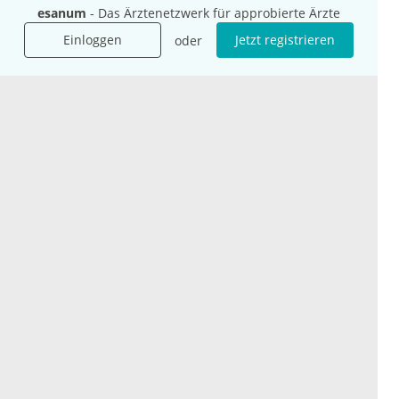
Jobs
esanum
- Das Ärztenetzwerk für approbierte Ärzte
Einloggen
Jetzt registrieren
oder
International
Social Media
esanum.it
Youtube
esanum.com
Twitter
esanum.fr
LinkedIn
Facebook
Podcasts
Instagram
Kontakt
Datenschutz
AGB
Impressum
Cookie-Einstellung
© 2026 esanum GmbH