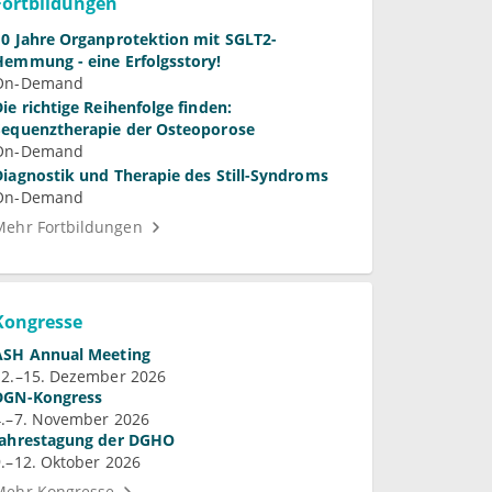
Fortbildungen
10 Jahre Organprotektion mit SGLT2-
Hemmung - eine Erfolgsstory!
On-Demand
Die richtige Reihenfolge finden:
Sequenztherapie der Osteoporose
On-Demand
Diagnostik und Therapie des Still-Syndroms
On-Demand
Mehr Fortbildungen
Kongresse
ASH Annual Meeting
12.–15. Dezember 2026
DGN-Kongress
4.–7. November 2026
Jahrestagung der DGHO
9.–12. Oktober 2026
Mehr Kongresse