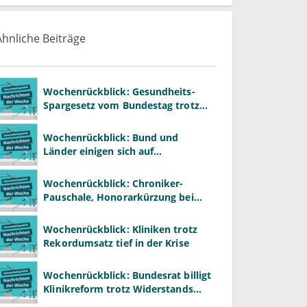
Ähnliche Beiträge
Wochenrückblick: Gesundheits-
Spargesetz vom Bundestag trotz
massiver Kritik beschlossen
Wochenrückblick: Bund und
Länder einigen sich auf
Kompromiss zur
Krankenhausreform
Wochenrückblick: Chroniker-
Pauschale, Honorarkürzung bei
Psychotherapie und GKV-Finanzen
Wochenrückblick: Kliniken trotz
Rekordumsatz tief in der Krise
Wochenrückblick: Bundesrat billigt
Klinikreform trotz Widerstands
aus den Ländern