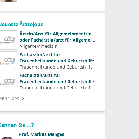
Neueste Ärztejobs
Ärztin/Arzt für Allgemeinmedizin
oder Fachärztin/arzt für Allgemein-
und Familienmedizin für
Allgemeinmedizin
Psychiatrie und
Fachärztin/arzt für
Psychotherapeutische Medizin
Frauenheilkunde und Geburtshilfe
Frauenheilkunde und Geburtshilfe
Fachärztin/arzt für
Frauenheilkunde und Geburtshilfe
Frauenheilkunde und Geburtshilfe
Mehr Jobs
Kennen Sie ...?
Prof.
Markus Menges