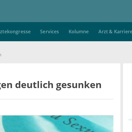
ztekongresse
Services
Kolumne
Arzt & Karrier
n
gen deutlich gesunken