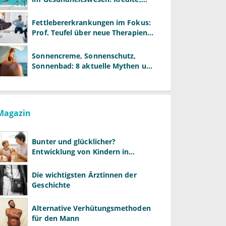
Reformen und neue Modelle
Fettlebererkrankungen im Fokus:
Prof. Teufel über neue Therapien
und die Rolle der Fachärzte
Sonnencreme, Sonnenschutz,
Sonnenbad: 8 aktuelle Mythen und
wie Sie Ihre Patienten richtig
aufklären können
Magazin
Bunter und glücklicher?
Entwicklung von Kindern in
LGBTQ+-Familien
Die wichtigsten Ärztinnen der
Geschichte
Alternative Verhütungsmethoden
für den Mann