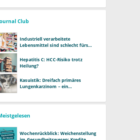
Journal Club
Industriell verarbeitete
Lebensmittel sind schlecht fürs
Gehirn
Hepatitis C: HCC-Risiko trotz
Heilung?
Kasuistik: Dreifach primäres
Lungenkarzinom – ein
ungewöhnlicher Fall
Meistgelesen
Wochenrückblick: Weichenstellung
im Gesundheitswesen: Kredite,