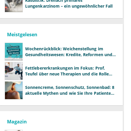
Kasuistik: Dreifach primäres
Lungenkarzinom – ein ungewöhnlicher Fall
Meistgelesen
Wochenrückblick: Weichenstellung im
Gesundheitswesen: Kredite, Reformen und
neue Modelle
Fettlebererkrankungen im Fokus: Prof.
Teufel über neue Therapien und die Rolle
der Fachärzte
Sonnencreme, Sonnenschutz, Sonnenbad: 8
aktuelle Mythen und wie Sie Ihre Patienten
richtig aufklären können
Magazin