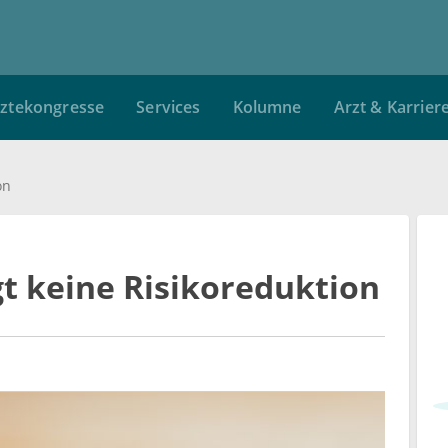
ztekongresse
Services
Kolumne
Arzt & Karrier
on
ngt keine Risikoreduktion