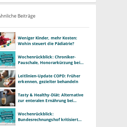
Ähnliche Beiträge
Weniger Kinder, mehr Kosten:
Wohin steuert die Pädiatrie?
Wochenrückblick: Chroniker-
Pauschale, Honorarkürzung bei
Psychotherapie und GKV-Finanzen
Leitlinien-Update COPD: Früher
erkennen, gezielter behandeln
Tasty & Healthy-Diät: Alternative
zur enteralen Ernährung bei
Morbus Crohn?
Wochenrückblick:
Bundesrechnungshof kritisiert
stark wachsende extrabudgetäre