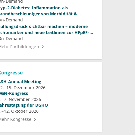
On-Demand
Typ-2-Diabetes: Inflammation als
Brandbeschleuniger von Morbidität &
Mortalität?
On-Demand
Füllungsdruck sichtbar machen – moderne
Echomarker und neue Leitlinien zur HFpEF-
Diagnostik
On-Demand
Mehr Fortbildungen
Kongresse
ASH Annual Meeting
12.–15. Dezember 2026
DGN-Kongress
4.–7. November 2026
Jahrestagung der DGHO
9.–12. Oktober 2026
Mehr Kongresse