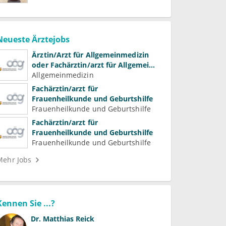
Neueste Ärztejobs
Ärztin/Arzt für Allgemeinmedizin
oder Fachärztin/arzt für Allgemein-
und Familienmedizin für
Allgemeinmedizin
Psychiatrie und
Fachärztin/arzt für
Psychotherapeutische Medizin
Frauenheilkunde und Geburtshilfe
Frauenheilkunde und Geburtshilfe
Fachärztin/arzt für
Frauenheilkunde und Geburtshilfe
Frauenheilkunde und Geburtshilfe
Mehr Jobs
Kennen Sie ...?
Dr.
Matthias Reick