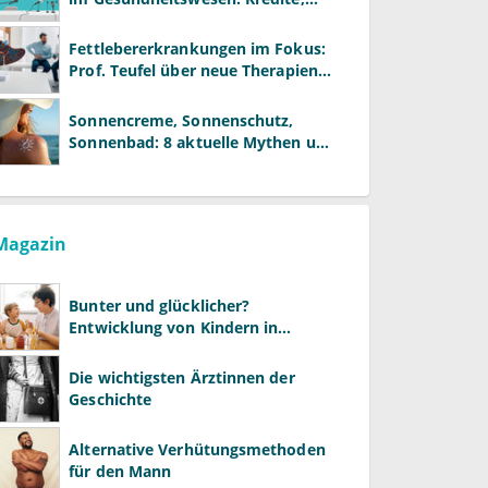
Reformen und neue Modelle
Fettlebererkrankungen im Fokus:
Prof. Teufel über neue Therapien
und die Rolle der Fachärzte
Sonnencreme, Sonnenschutz,
Sonnenbad: 8 aktuelle Mythen und
wie Sie Ihre Patienten richtig
aufklären können
Magazin
Bunter und glücklicher?
Entwicklung von Kindern in
LGBTQ+-Familien
Die wichtigsten Ärztinnen der
Geschichte
Alternative Verhütungsmethoden
für den Mann