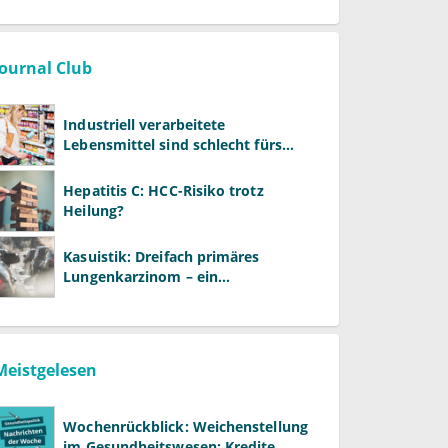
Vergütung
Journal Club
Industriell verarbeitete
Lebensmittel sind schlecht fürs
Gehirn
Hepatitis C: HCC-Risiko trotz
Heilung?
Kasuistik: Dreifach primäres
Lungenkarzinom – ein
ungewöhnlicher Fall
Meistgelesen
Wochenrückblick: Weichenstellung
im Gesundheitswesen: Kredite,