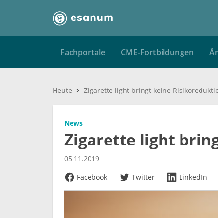
Fachportale
CME-Fortbildungen
Är
Heute
Zigarette light bringt keine Risikoredukti
News
Zigarette light bri
05.11.2019
Facebook
Twitter
LinkedIn