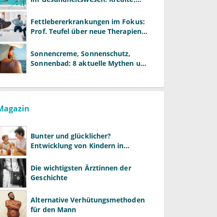
Reformen und neue Modelle
Fettlebererkrankungen im Fokus:
Prof. Teufel über neue Therapien
und die Rolle der Fachärzte
Sonnencreme, Sonnenschutz,
Sonnenbad: 8 aktuelle Mythen und
wie Sie Ihre Patienten richtig
aufklären können
Magazin
Bunter und glücklicher?
Entwicklung von Kindern in
LGBTQ+-Familien
Die wichtigsten Ärztinnen der
Geschichte
Alternative Verhütungsmethoden
für den Mann