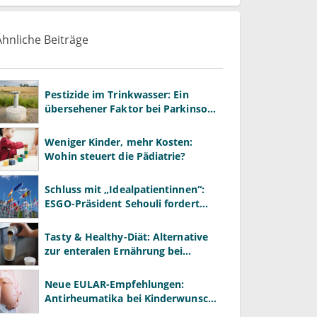
Ähnliche Beiträge
Pestizide im Trinkwasser: Ein
übersehener Faktor bei Parkinson
und Krebs?
Weniger Kinder, mehr Kosten:
Wohin steuert die Pädiatrie?
Schluss mit „Idealpatientinnen“:
ESGO-Präsident Sehouli fordert
realistischere Studien
Tasty & Healthy-Diät: Alternative
zur enteralen Ernährung bei
Morbus Crohn?
Neue EULAR-Empfehlungen:
Antirheumatika bei Kinderwunsch
& Schwangerschaft