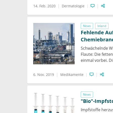
14. Feb. 2020
Dermatologie
News
Inland
Fehlende Au
Chemiebran
Schwächelnde We
Flaute: Die fette
einmal vorbei. D
6. Nov. 2019
Medikamente
News
"Bio"-Impfst
Impfstoffe herzus