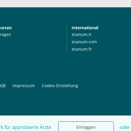
ourcen
International
Fragen
esanum.it
esanum.com
esanum.fr
GB
Impressum
Cookie-Einstellung
k für approbierte Ärzte
oder
Einloggen