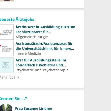
Neueste Ärztejobs
Ärztin/Arzt in Ausbildung zur/zum
Fachärztin/arzt für
Allgemeinchirurgie und
Allgemeinchirurgie
Gefäßchirurgie
Assistenzärztin/Assistenzarzt für
die Universitätsklinik für Innere
Medizin
Innere Medizin
Arzt für Ausbildungsstelle im
Sonderfach Psychiatrie und
Psychotherapeutische Medizin
Psychiatrie und Psychotherapie
(m/w/d)
Mehr Jobs
Kennen Sie ...?
Frau
Susanne Lindner