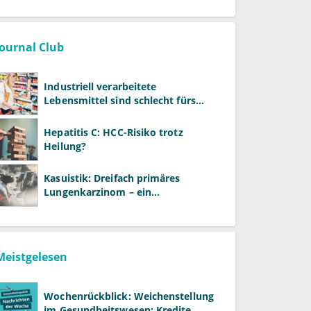
Journal Club
Industriell verarbeitete
Lebensmittel sind schlecht fürs
Gehirn
Hepatitis C: HCC-Risiko trotz
Heilung?
Kasuistik: Dreifach primäres
Lungenkarzinom – ein
ungewöhnlicher Fall
Meistgelesen
Wochenrückblick: Weichenstellung
im Gesundheitswesen: Kredite,