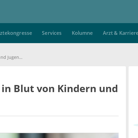
ztekongresse
Services
Kolumne
Arzt & Karrier
Zu viel Chemikalien in Blut von Kindern und Jugendlichen
 in Blut von Kindern und