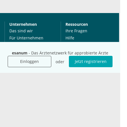
Unternehmen
Ressourcen
Das sind wir
Ihre Fragen
Für Unternehmen
Hilfe
Für Agenturen
Mediadaten
esanum
- Das Ärztenetzwerk für approbierte Ärzte
Presse
Einloggen
Jetzt registrieren
oder
Karriere
Jobs
International
Social Media
esanum.it
Youtube
esanum.com
Twitter
esanum.fr
LinkedIn
Facebook
Podcasts