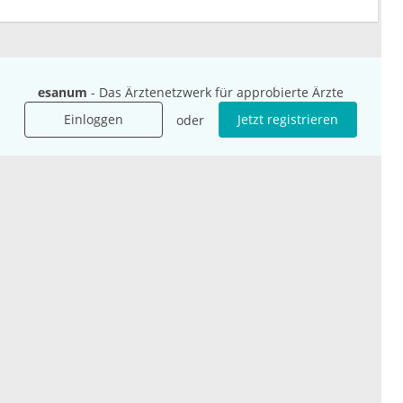
esanum
- Das Ärztenetzwerk für approbierte Ärzte
Unternehmen
Ressourcen
Einloggen
Jetzt registrieren
oder
Das sind wir
Ihre Fragen
Für Unternehmen
Hilfe
Für Agenturen
Mediadaten
Presse
Karriere
Jobs
International
Social Media
esanum.it
Youtube
esanum.com
Twitter
esanum.fr
LinkedIn