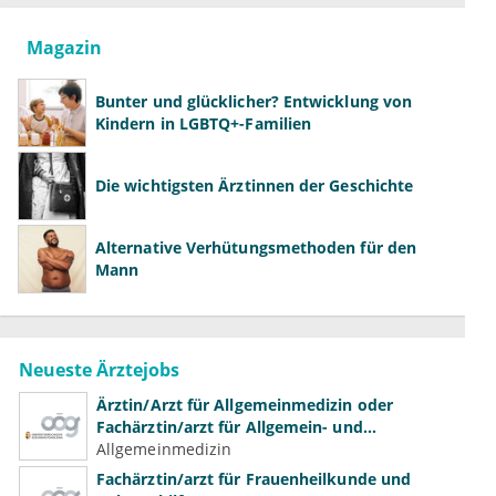
Magazin
Bunter und glücklicher? Entwicklung von
Kindern in LGBTQ+-Familien
Die wichtigsten Ärztinnen der Geschichte
Alternative Verhütungsmethoden für den
Mann
Neueste Ärztejobs
Ärztin/Arzt für Allgemeinmedizin oder
Fachärztin/arzt für Allgemein- und
Familienmedizin für Psychiatrie und
Allgemeinmedizin
Psychotherapeutische Medizin
Fachärztin/arzt für Frauenheilkunde und