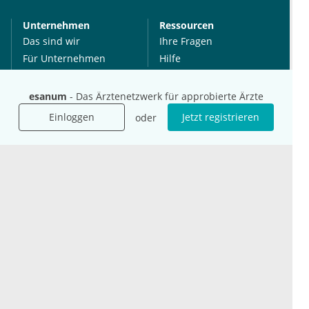
Unternehmen
Ressourcen
Das sind wir
Ihre Fragen
Für Unternehmen
Hilfe
Für Agenturen
Mediadaten
esanum
- Das Ärztenetzwerk für approbierte Ärzte
Presse
Einloggen
Jetzt registrieren
oder
Karriere
Jobs
International
Social Media
esanum.it
Youtube
esanum.com
Twitter
esanum.fr
LinkedIn
Facebook
Podcasts
Instagram
Kontakt
Datenschutz
AGB
Impressum