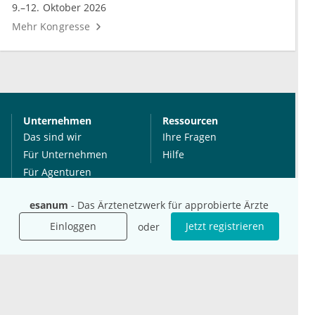
9.–12. Oktober 2026
Mehr Kongresse
Unternehmen
Ressourcen
Das sind wir
Ihre Fragen
Für Unternehmen
Hilfe
Für Agenturen
Mediadaten
esanum
- Das Ärztenetzwerk für approbierte Ärzte
Presse
Karriere
Einloggen
Jetzt registrieren
oder
Jobs
International
Social Media
esanum.it
Youtube
esanum.com
Twitter