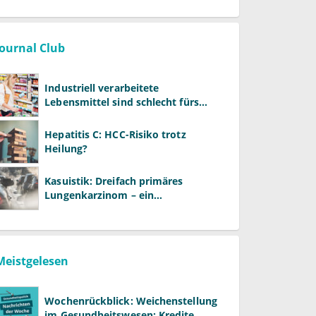
Journal Club
Industriell verarbeitete
Lebensmittel sind schlecht fürs
Gehirn
Hepatitis C: HCC-Risiko trotz
Heilung?
Kasuistik: Dreifach primäres
Lungenkarzinom – ein
ungewöhnlicher Fall
Meistgelesen
Wochenrückblick: Weichenstellung
im Gesundheitswesen: Kredite,