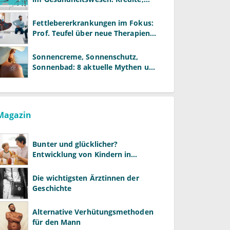
Reformen und neue Modelle
Fettlebererkrankungen im Fokus:
Prof. Teufel über neue Therapien
und die Rolle der Fachärzte
Sonnencreme, Sonnenschutz,
Sonnenbad: 8 aktuelle Mythen und
wie Sie Ihre Patienten richtig
aufklären können
Magazin
Bunter und glücklicher?
Entwicklung von Kindern in
LGBTQ+-Familien
Die wichtigsten Ärztinnen der
Geschichte
Alternative Verhütungsmethoden
für den Mann