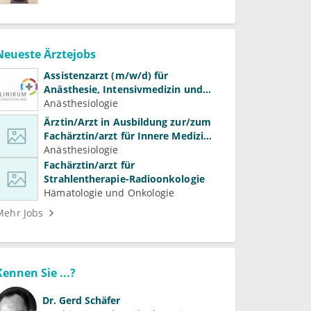
Neueste Ärztejobs
Assistenzarzt (m/w/d) für
Anästhesie, Intensivmedizin und
Schmerztherapie
Anästhesiologie
Ärztin/Arzt in Ausbildung zur/zum
Fachärztin/arzt für Innere Medizin
(Kardiologie, Nephrologie,
Anästhesiologie
Intensivmedizin)
Fachärztin/arzt für
Strahlentherapie-Radioonkologie
Hämatologie und Onkologie
Mehr Jobs
Kennen Sie ...?
Dr.
Gerd Schäfer