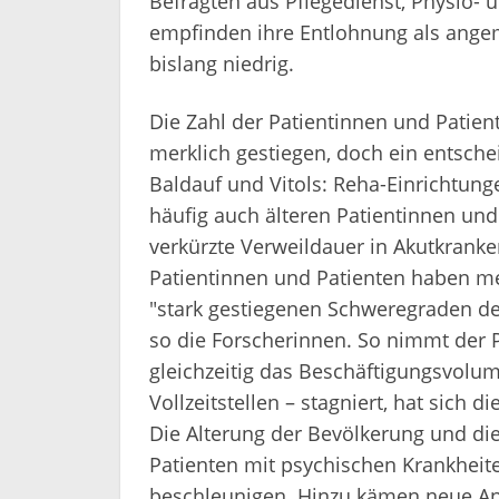
Befragten aus Pflegedienst, Physio-
empfinden ihre Entlohnung als angem
bislang niedrig.
Die Zahl der Patientinnen und Patien
merklich gestiegen, doch ein entschei
Baldauf und Vitols: Reha-Einrichtung
häufig auch älteren Patientinnen und 
verkürzte Verweildauer in Akutkrank
Patientinnen und Patienten haben meh
"stark gestiegenen Schweregraden de
so die Forscherinnen. So nimmt der 
gleichzeitig das Beschäftigungsvolu
Vollzeitstellen – stagniert, hat sich 
Die Alterung der Bevölkerung und di
Patienten mit psychischen Krankheite
beschleunigen. Hinzu kämen neue Anf