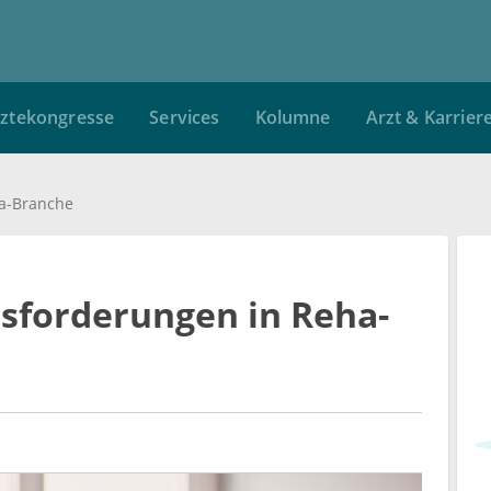
ztekongresse
Services
Kolumne
Arzt & Karrier
a-Branche
forderungen in Reha-