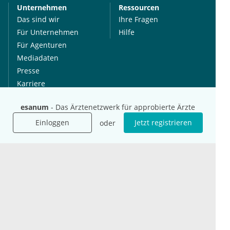
Unternehmen
Ressourcen
Das sind wir
Ihre Fragen
Für Unternehmen
Hilfe
Für Agenturen
Mediadaten
Presse
Karriere
Jobs
esanum
- Das Ärztenetzwerk für approbierte Ärzte
Einloggen
Jetzt registrieren
oder
International
Social Media
esanum.it
Youtube
esanum.com
Twitter
esanum.fr
LinkedIn
Facebook
Podcasts
Instagram
Kontakt
Datenschutz
AGB
Impressum
Cookie-Einstellung