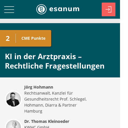
2
CME
Punkte
KI in der Arztpraxis –
Rechtliche Fragestellungen
Jörg Hohmann
Rechtsanwalt, Kanzlei für
Gesundheitsrecht Prof. Schlegel,
Hohmann, Diarra & Partner
Hamburg
Dr. Thomas Kleinoeder
KWHC GmbH