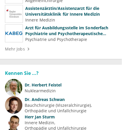
Gefäßchirurgie
Allgemeinchirurgie
Assistenzärztin/Assistenzarzt für die
Universitätsklinik für Innere Medizin
Innere Medizin
Arzt für Ausbildungsstelle im Sonderfach
Psychiatrie und Psychotherapeutische
Medizin (m/w/d)
Psychiatrie und Psychotherapie
Mehr Jobs
Kennen Sie ...?
Dr.
Herbert Feistel
Nuklearmedizin
Dr.
Andreas Schwan
Bauchchirurgie (Viszeralchirurgie)
Orthopädie und Unfallchirurgie
Herr
Jan Sturm
Innere Medizin
Orthopädie und Unfallchirurgie