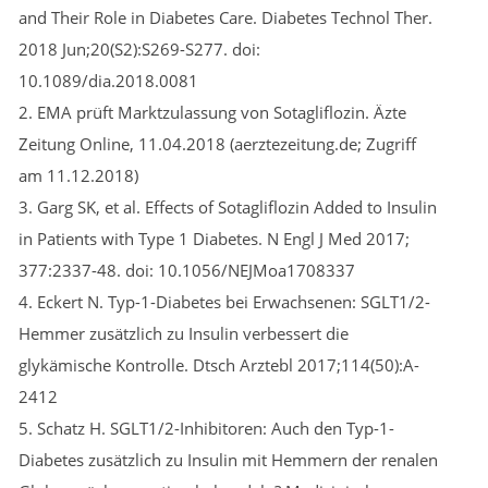
and Their Role in Diabetes Care. Diabetes Technol Ther.
2018 Jun;20(S2):S269-S277. doi:
10.1089/dia.2018.0081
2. EMA prüft Marktzulassung von Sotagliflozin. Äzte
Zeitung Online, 11.04.2018 (aerztezeitung.de; Zugriff
am 11.12.2018)
3. Garg SK, et al. Effects of Sotagliflozin Added to Insulin
in Patients with Type 1 Diabetes. N Engl J Med 2017;
377:2337-48. doi: 10.1056/NEJMoa1708337
4. Eckert N. Typ-1-Diabetes bei Erwachsenen: SGLT1/2-
Hemmer zusätzlich zu Insulin verbessert die
glykämische Kontrolle. Dtsch Arztebl 2017;114(50):A-
2412
5. Schatz H. SGLT1/2-Inhibitoren: Auch den Typ-1-
Diabetes zusätzlich zu Insulin mit Hemmern der renalen