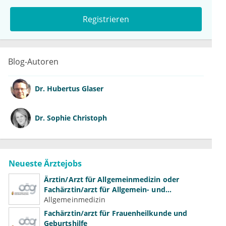
Registrieren
Blog-Autoren
Dr.
Hubertus Glaser
Dr.
Sophie Christoph
Neueste Ärztejobs
Ärztin/Arzt für Allgemeinmedizin oder
Fachärztin/arzt für Allgemein- und
Familienmedizin für Psychiatrie und
Allgemeinmedizin
Psychotherapeutische Medizin
Fachärztin/arzt für Frauenheilkunde und
Geburtshilfe